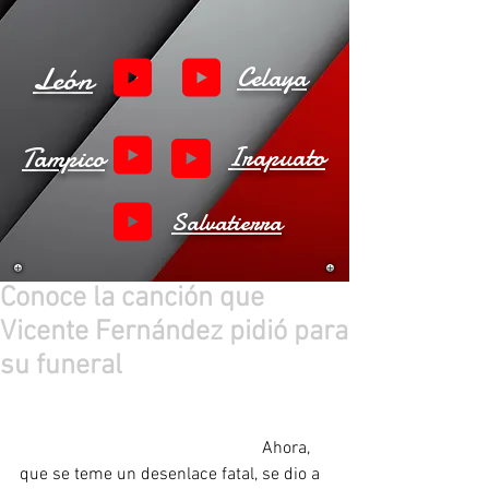
León
Celaya
Tampico
Irapuato
Salvatierra
Conoce la canción que
Vicente Fernández pidió para
su funeral
 Por lo tanto, la preocupación general es 
tal que cada lunes y viernes se da un 
reporte médico de su situación. 
Ahora, 
que se teme un desenlace fatal, se dio a 