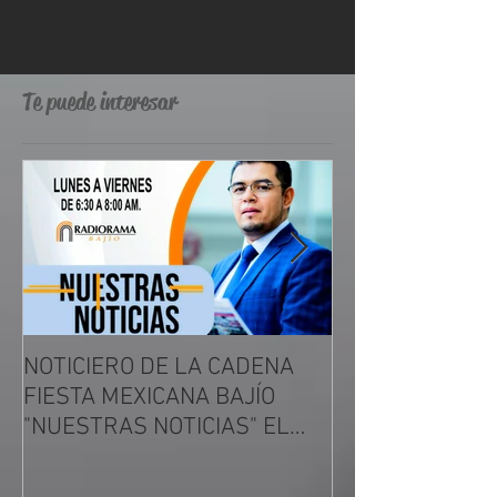
Te puede interesar
NOTICIERO DE LA CADENA
VUELVE FIESTA
FIESTA MEXICANA BAJÍO
LEÓN 102.3 FM
"NUESTRAS NOTICIAS" EL
ERA DE LA RAD