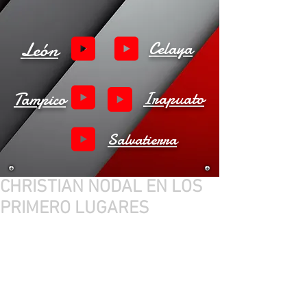
León
Celaya
Tampico
Irapuato
Salvatierra
CHRISTIAN NODAL EN LOS
PRIMERO LUGARES